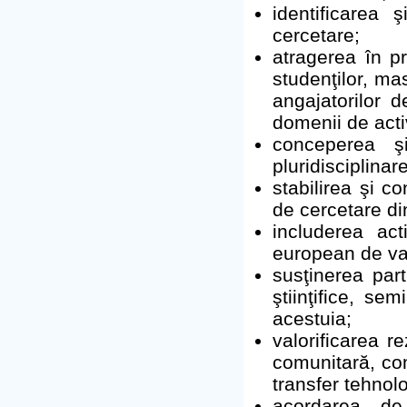
identificarea 
cercetare;
atragerea în p
studenţilor, mas
angajatorilor 
domenii de activ
conceperea ş
pluridisciplinar
stabilirea şi co
de cercetare din
includerea act
european de valo
susţinerea part
ştiinţifice, sem
acestuia;
valorificarea r
comunitară, comu
transfer tehnolo
acordarea de