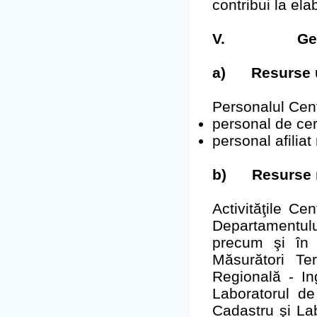
contribui la ela
V.
Ge
a)
Resurse
Personalul Cent
personal de ce
personal afiliat
b)
Resurse 
Activităţile Ce
Departamentulu
precum şi în l
Măsurători Te
Regională - In
Laboratorul de
Cadastru şi Lab