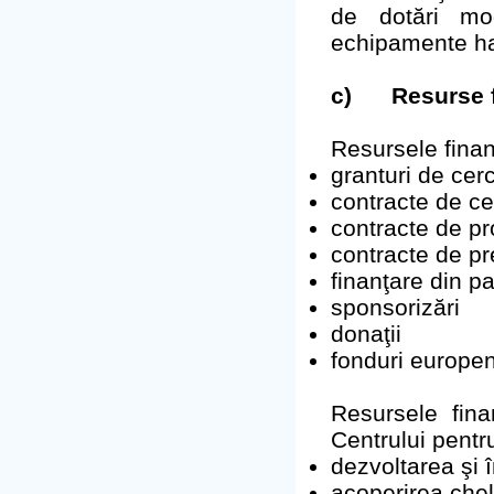
de dotări mod
echipamente ha
c)
Resurse 
Resursele finan
granturi de cer
contracte de ce
contracte de pr
contracte de pre
finanţare din pa
sponsorizări
donaţii
fonduri europe
Resursele fina
Centrului pentr
dezvoltarea şi 
acoperirea chelt