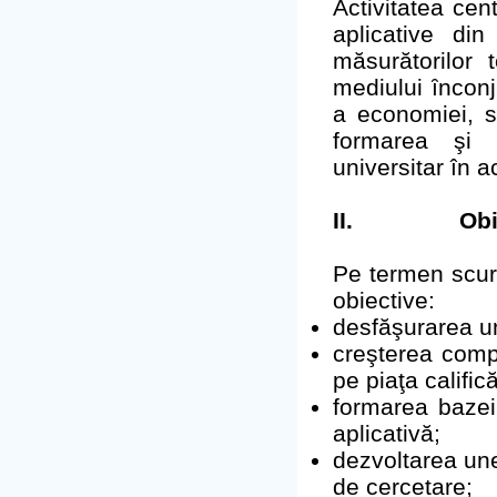
Activitatea cen
aplicative di
măsurătorilor t
mediului ȋnconju
a economiei, se
formarea şi s
universitar în 
II.
Obi
Pe termen scur
obiective:
desfăşurarea une
creşterea compe
pe piaţa calific
formarea bazei
aplicativă;
dezvoltarea une
de cercetare;