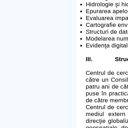
Hidrologie şi h
Epurarea apelo
Evaluarea impa
Cartografie env
Structuri de da
Modelarea numer
Evidenţa digital
III.
Stru
Centrul de cer
către un Consil
patru ani de căt
puse în practic
de către membri
Centrul de cerc
mediul extern 
direcţie globali
geospaţiale, de 