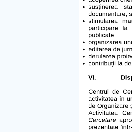
susţinerea st
documentare, st
stimularea mat
participare la
publicate
organizarea unor
editarea de jur
derularea proie
contribuţii la d
VI.
Disp
Centrul de Cer
activitatea în 
de Organizare ş
Activitatea C
Cercetare
aprob
prezentate înt