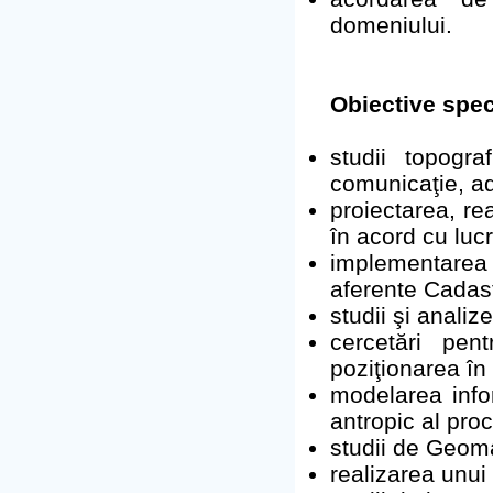
domeniului.
Obiective spec
studii topogra
comunicaţie, ad
proiectarea, r
în acord cu luc
implementarea 
aferente Cadast
studii şi analiz
cercetări pent
poziţionarea în
modelarea infor
antropic al pro
studii de Geoma
realizarea unui 