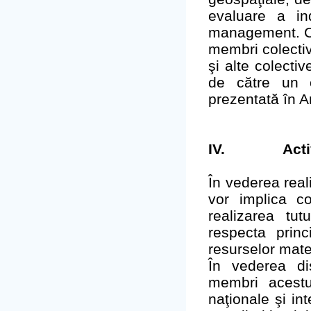
evaluare a in
management. Co
membri colectivu
şi alte colecti
de către un c
prezentată în A
IV.
Acti
În vederea real
vor implica co
realizarea tut
respecta princ
resurselor mater
În vederea dis
membri acestu
naţionale şi int