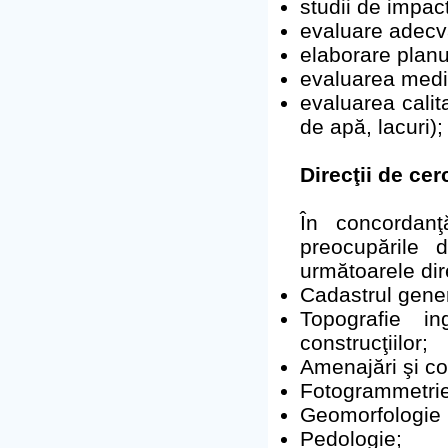
studii de impact
evaluare adecv
elaborare plan
evaluarea mediu
evaluarea calit
de apă, lacuri);
Direcţii de cer
În concordanţ
preocupările 
următoarele dir
Cadastrul gener
Topografie in
construcţiilor;
Amenajări şi co
Fotogrammetrie 
Geomorfologie 
Pedologie;